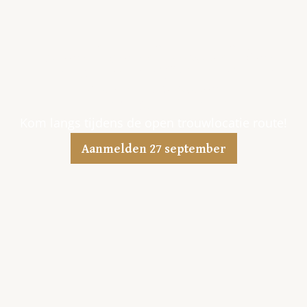
Een landgoed in
het groen
Kom langs tijdens de open trouwlocatie route!
Aanmelden 27 september